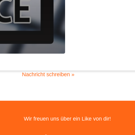
Posthausen
Giers-Schanzendorf 18
28870 Ottersberg
04297 81 79 888
Nachricht schreiben »
Wir freuen uns über ein Like von dir!