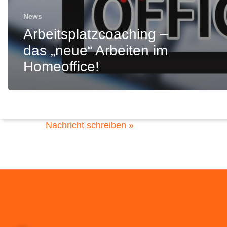
News
Arbeitsplatzcoaching –
das „neue“ Arbeiten im
Homeoffice!
ACHIM
Bremer Str. 70
28832 Achim
04202 910 99 77
Nachricht schreiben »