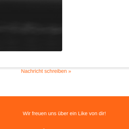
Posthausen
Giers-Schanzendorf 18
28870 Ottersberg
04297 81 79 888
Nachricht schreiben »
Wir freuen uns über ein Like von dir!