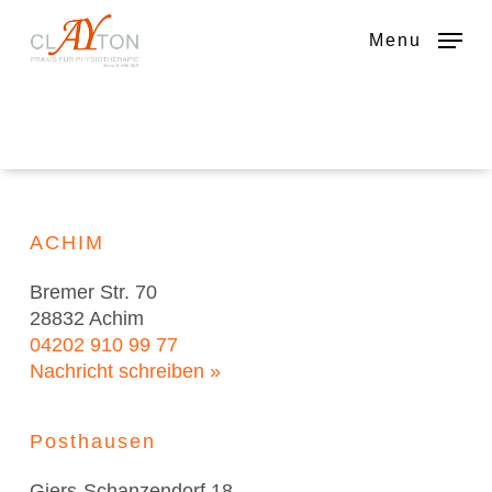
Skip
to
Menu
main
content
ACHIM
Bremer Str. 70
28832 Achim
04202 910 99 77
Nachricht schreiben »
Posthausen
Giers-Schanzendorf 18