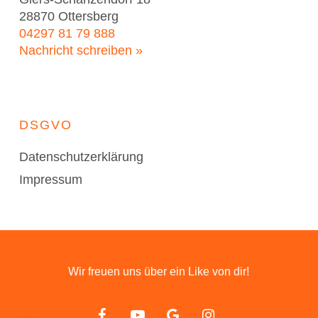
28870 Ottersberg
04297 81 79 888
Nachricht schreiben »
DSGVO
Datenschutzerklärung
Impressum
Wir freuen uns über ein Like von dir!
facebook
youtube
google-
instagram